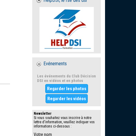
HelpDSI, le rse des dsi
Evénements
Les événements du Club Décision
DSI en vidéos et en photos
Regarder les photos
Regarder les vidéos
Newsletter
Si vous souhaitez vous inscrire à notre
lettre d'information, veuillez indiquer vos
informations ci-dessous :
Votre nom