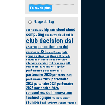
En savoir plus
Nuage de Tag
cloud
cloud
big data
2017
aisi
Apple
computing
cloud public
cloud privé
club decision dsi
consortium des dsi
cocktail
DSI
gala
decideom
etude
France
grande entreprise
Green IT
hitachi
solutions
IA
interview
informatique
Jdn
interview membre
it research
IT
moyenne entreprise
Microsoft
partenaire
partenaire 2019
partenaire 2020
partenaire 2021
partenaire
partenaire 2022
2023
partenaire
partenaire 2024
2025
partenaire 2026
rencontres de l'innovation
technologique
réseaux sociaux
réunion
soirée
SaaS
transformation