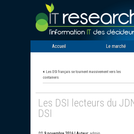
Accueil
Le marché
«
Les DSI français se tournent massivement vers les
containers
Les DSI lecteurs du JDN
DSI
9 novembre 2016 | Auteur:
admin