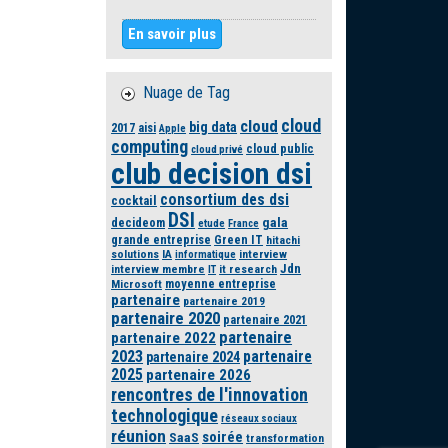
En savoir plus
Nuage de Tag
cloud
cloud
big data
2017
aisi
Apple
computing
cloud public
cloud privé
club decision dsi
consortium des dsi
cocktail
DSI
gala
decideom
etude
France
grande entreprise
Green IT
hitachi
solutions
IA
interview
informatique
Jdn
interview membre
it research
IT
moyenne entreprise
Microsoft
partenaire
partenaire 2019
partenaire 2020
partenaire 2021
partenaire
partenaire 2022
2023
partenaire
partenaire 2024
2025
partenaire 2026
rencontres de l'innovation
technologique
réseaux sociaux
réunion
soirée
SaaS
transformation