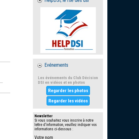
HelpDSI, le rse des dsi
Evénements
Les événements du Club Décision
DSI en vidéos et en photos
Regarder les photos
Regarder les vidéos
Newsletter
Si vous souhaitez vous inscrire à notre
lettre d'information, veuillez indiquer vos
informations ci-dessous :
Votre nom