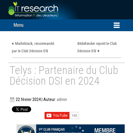
Menu
«
Mailinblack, recommandé
Bitdefender rejoint le Club
»
par le Club Décision DSI
Décision DSI
Telys : Partenaire du Club
Décision DSI en 2024
22 février 2024 | Auteur:
admin