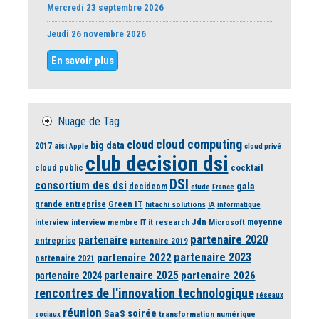
Mercredi 23 septembre 2026
Jeudi 26 novembre 2026
En savoir plus
Nuage de Tag
cloud computing
cloud
big data
2017
aisi
Apple
cloud privé
club decision dsi
cloud public
cocktail
DSI
consortium des dsi
gala
decideom
etude
France
grande entreprise
Green IT
hitachi solutions
IA
informatique
Jdn
moyenne
interview
interview membre
it research
Microsoft
IT
partenaire 2020
partenaire
entreprise
partenaire 2019
partenaire 2023
partenaire 2022
partenaire 2021
partenaire 2025
partenaire 2026
partenaire 2024
rencontres de l'innovation technologique
réseaux
réunion
soirée
SaaS
transformation numérique
sociaux