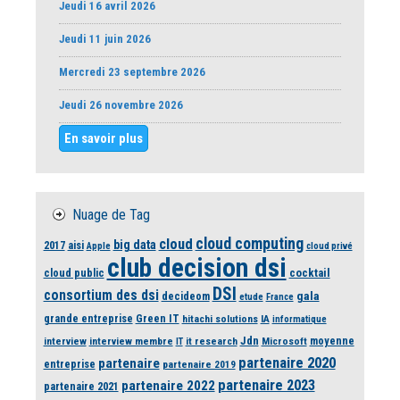
Jeudi 16 avril 2026
Jeudi 11 juin 2026
Mercredi 23 septembre 2026
Jeudi 26 novembre 2026
En savoir plus
Nuage de Tag
cloud computing
cloud
big data
2017
aisi
Apple
cloud privé
club decision dsi
cloud public
cocktail
DSI
consortium des dsi
gala
decideom
etude
France
grande entreprise
Green IT
hitachi solutions
IA
informatique
Jdn
moyenne
interview
interview membre
it research
Microsoft
IT
partenaire 2020
partenaire
entreprise
partenaire 2019
partenaire 2023
partenaire 2022
partenaire 2021