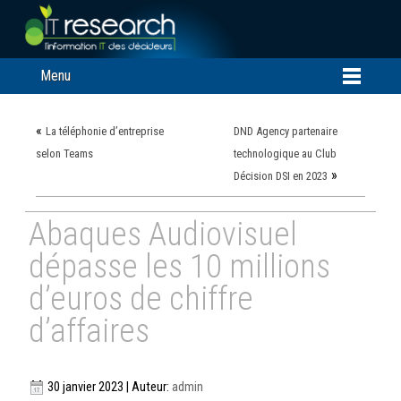
Menu
«
La téléphonie d’entreprise
DND Agency partenaire
selon Teams
technologique au Club
»
Décision DSI en 2023
Abaques Audiovisuel
dépasse les 10 millions
d’euros de chiffre
d’affaires
30 janvier 2023 | Auteur:
admin