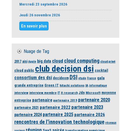
Mercredi 23 septembre 2026
Jeudi 26 novembre 2026
En savoir plus
Nuage de Tag
cloud computing
cloud
big data
2017
aisi
Apple
cloud privé
club decision dsi
cloud public
cocktail
DSI
consortium des dsi
gala
decideom
etude
France
grande entreprise
Green IT
hitachi solutions
IA
informatique
Jdn
moyenne
interview
interview membre
it research
Microsoft
IT
partenaire 2020
partenaire
entreprise
partenaire 2019
partenaire 2023
partenaire 2022
partenaire 2021
partenaire 2025
partenaire 2026
partenaire 2024
rencontres de l'innovation technologique
réseaux
réunion
soirée
SaaS
transformation numérique
sociaux