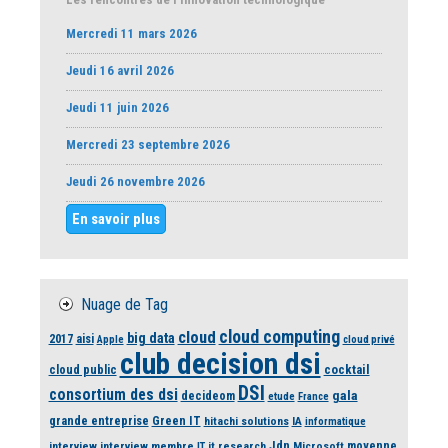
Mercredi 11 mars 2026
Jeudi 16 avril 2026
Jeudi 11 juin 2026
Mercredi 23 septembre 2026
Jeudi 26 novembre 2026
En savoir plus
Nuage de Tag
cloud computing
cloud
big data
2017
aisi
Apple
cloud privé
club decision dsi
cloud public
cocktail
DSI
consortium des dsi
gala
decideom
etude
France
grande entreprise
Green IT
hitachi solutions
IA
informatique
Jdn
moyenne
interview
interview membre
it research
Microsoft
IT