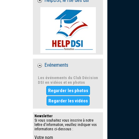
HelpDSI, le rse des dsi
Evénements
Les événements du Club Décision
DSI en vidéos et en photos
Regarder les photos
Regarder les vidéos
Newsletter
Si vous souhaitez vous inscrire à notre
lettre d'information, veuillez indiquer vos
informations ci-dessous :
Votre nom