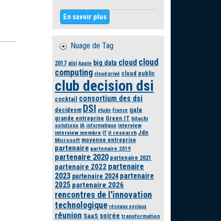
En savoir plus
Nuage de Tag
cloud
cloud
big data
2017
aisi
Apple
computing
cloud public
cloud privé
club decision dsi
consortium des dsi
cocktail
DSI
gala
decideom
etude
France
grande entreprise
Green IT
hitachi
solutions
IA
interview
informatique
Jdn
interview membre
it research
IT
moyenne entreprise
Microsoft
partenaire
partenaire 2019
partenaire 2020
partenaire 2021
partenaire
partenaire 2022
2023
partenaire
partenaire 2024
2025
partenaire 2026
rencontres de l'innovation
technologique
réseaux sociaux
réunion
soirée
SaaS
transformation