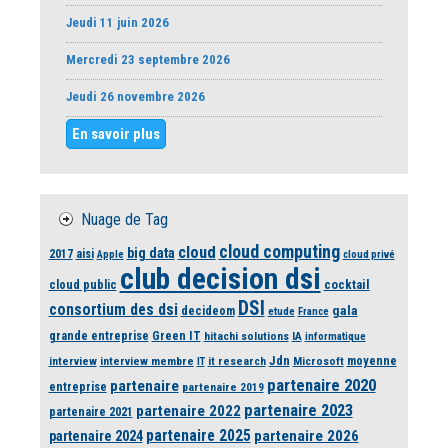
Jeudi 11 juin 2026
Mercredi 23 septembre 2026
Jeudi 26 novembre 2026
En savoir plus
Nuage de Tag
cloud computing
cloud
big data
2017
aisi
Apple
cloud privé
club decision dsi
cloud public
cocktail
DSI
consortium des dsi
gala
decideom
etude
France
grande entreprise
Green IT
hitachi solutions
IA
informatique
Jdn
moyenne
interview
interview membre
it research
Microsoft
IT
partenaire 2020
partenaire
entreprise
partenaire 2019
partenaire 2023
partenaire 2022
partenaire 2021
partenaire 2025
partenaire 2026
partenaire 2024