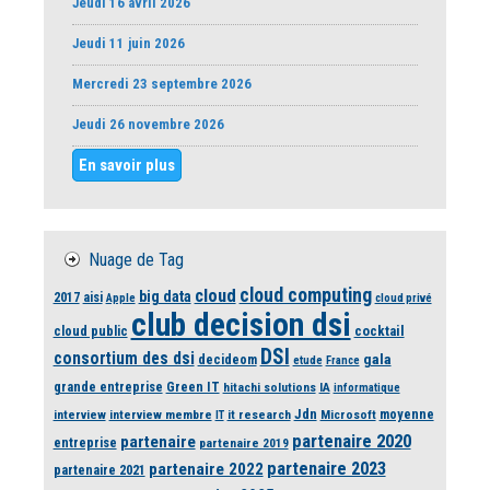
Jeudi 16 avril 2026
Jeudi 11 juin 2026
Mercredi 23 septembre 2026
Jeudi 26 novembre 2026
En savoir plus
Nuage de Tag
cloud computing
cloud
big data
2017
aisi
Apple
cloud privé
club decision dsi
cloud public
cocktail
DSI
consortium des dsi
gala
decideom
etude
France
grande entreprise
Green IT
hitachi solutions
IA
informatique
Jdn
moyenne
interview
interview membre
it research
Microsoft
IT
partenaire 2020
partenaire
entreprise
partenaire 2019
partenaire 2023
partenaire 2022
partenaire 2021