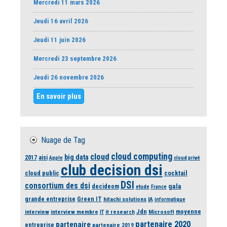
Mercredi 11 mars 2026
Jeudi 16 avril 2026
Jeudi 11 juin 2026
Mercredi 23 septembre 2026
Jeudi 26 novembre 2026
En savoir plus
Nuage de Tag
cloud computing
cloud
big data
2017
aisi
Apple
cloud privé
club decision dsi
cloud public
cocktail
DSI
consortium des dsi
gala
decideom
etude
France
grande entreprise
Green IT
hitachi solutions
IA
informatique
Jdn
moyenne
interview
interview membre
it research
Microsoft
IT
partenaire 2020
partenaire
entreprise
partenaire 2019