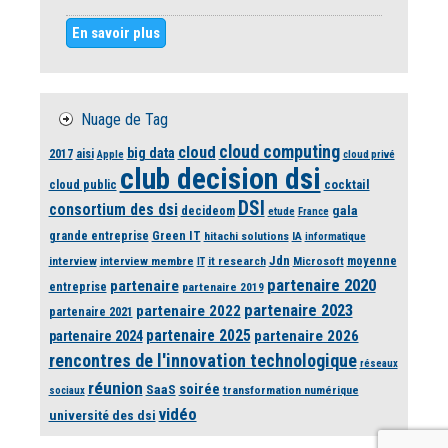
En savoir plus
Nuage de Tag
cloud computing
cloud
big data
2017
aisi
Apple
cloud privé
club decision dsi
cloud public
cocktail
DSI
consortium des dsi
gala
decideom
etude
France
grande entreprise
Green IT
hitachi solutions
IA
informatique
Jdn
moyenne
interview
interview membre
it research
Microsoft
IT
partenaire 2020
partenaire
entreprise
partenaire 2019
partenaire 2023
partenaire 2022
partenaire 2021
partenaire 2025
partenaire 2026
partenaire 2024
rencontres de l'innovation technologique
réseaux
réunion
soirée
SaaS
transformation numérique
sociaux
vidéo
université des dsi