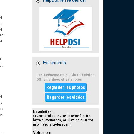
HelpDSI, le rse des dsi
es
il
es
er
es
s,
Evénements
st
Les événements du Club Décision
DSI en vidéos et en photos
Regarder les photos
es
Regarder les vidéos
rs
on
Newsletter
ue
Si vous souhaitez vous inscrire à notre
lettre d'information, veuillez indiquer vos
informations ci-dessous :
Votre nom
et