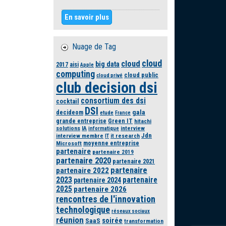
En savoir plus
Nuage de Tag
cloud
cloud
big data
2017
aisi
Apple
computing
cloud public
cloud privé
club decision dsi
consortium des dsi
cocktail
DSI
gala
decideom
etude
France
grande entreprise
Green IT
hitachi
solutions
IA
interview
informatique
Jdn
interview membre
it research
IT
moyenne entreprise
Microsoft
partenaire
partenaire 2019
partenaire 2020
partenaire 2021
partenaire
partenaire 2022
2023
partenaire
partenaire 2024
2025
partenaire 2026
rencontres de l'innovation
technologique
réseaux sociaux
réunion
soirée
SaaS
transformation