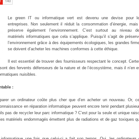
Le green IT ou informatique vert est devenu une devise pour l
entreprises. Non seulement il réduit la consommation d’énergie, mais 
préserve également l’environnement. C’est surtout au niveau d
matériels informatiques que cela s’applique. Puisqu’il s’agit de préserv
l’environnement grâce à des équipements écologiques, les grandes firm
se doivent d’acheter les machines conformes à cette éthique.
Il est essentiel de trouver des fournisseurs respectant le concept. Certe
ont des fervents défenseurs de la nature et de l’écosystème, mais il n’en e
ormatiques nuisibles.
ntable :
réparer un ordinateur coûte plus cher que d’en acheter un nouveau. Or, c
nnaissance en réparation informatique peuvent encore tenir pendant plusieu
ls pas de recycler leur parc informatique ? C’est pour la seule et unique rais
Ces matériels endommagés émettent plus de radiations et de gaz toxiques q
nformatique une fois que celui-ci a fait son temps. Oui, les ordinateurs 