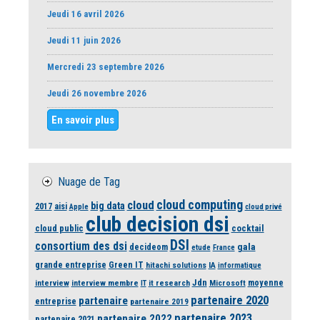
Jeudi 16 avril 2026
Jeudi 11 juin 2026
Mercredi 23 septembre 2026
Jeudi 26 novembre 2026
En savoir plus
Nuage de Tag
cloud computing
cloud
big data
2017
aisi
Apple
cloud privé
club decision dsi
cloud public
cocktail
DSI
consortium des dsi
gala
decideom
etude
France
grande entreprise
Green IT
hitachi solutions
IA
informatique
Jdn
moyenne
interview
interview membre
it research
Microsoft
IT
partenaire 2020
partenaire
entreprise
partenaire 2019
partenaire 2023
partenaire 2022
partenaire 2021