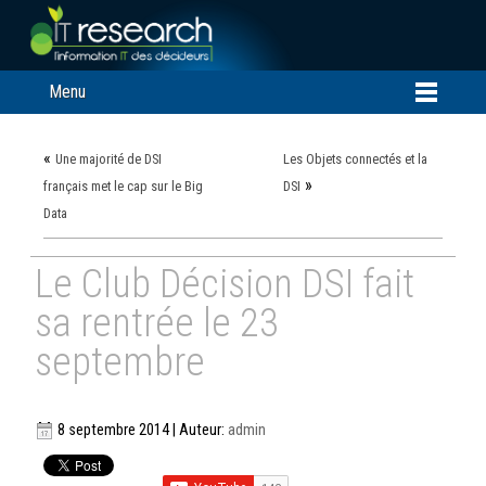
Menu
«
Une majorité de DSI
Les Objets connectés et la
»
français met le cap sur le Big
DSI
Data
Le Club Décision DSI fait
sa rentrée le 23
septembre
8 septembre 2014 | Auteur:
admin