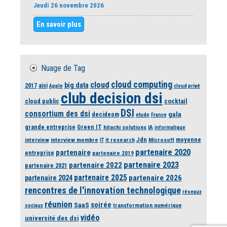
Jeudi 26 novembre 2026
En savoir plus
Nuage de Tag
cloud computing
cloud
big data
2017
aisi
Apple
cloud privé
club decision dsi
cloud public
cocktail
DSI
consortium des dsi
gala
decideom
etude
France
grande entreprise
Green IT
hitachi solutions
IA
informatique
Jdn
moyenne
interview
interview membre
it research
Microsoft
IT
partenaire 2020
partenaire
entreprise
partenaire 2019
partenaire 2023
partenaire 2022
partenaire 2021
partenaire 2025
partenaire 2026
partenaire 2024
rencontres de l'innovation technologique
réseaux
réunion
soirée
SaaS
transformation numérique
sociaux
vidéo
université des dsi