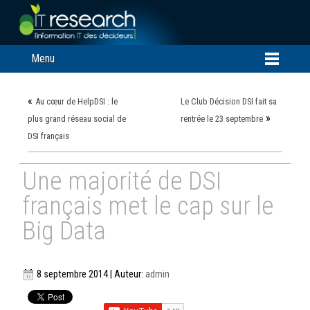
Menu
«
Au cœur de HelpDSI : le
Le Club Décision DSI fait sa
»
plus grand réseau social de
rentrée le 23 septembre
DSI français
Une majorité de DSI
français met le cap sur le
Big Data
8 septembre 2014 | Auteur:
admin