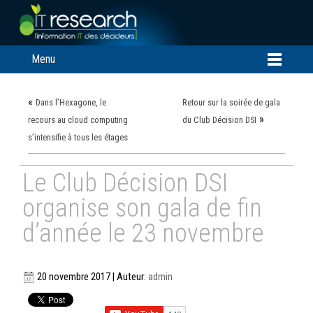
Menu
«
Dans l’Hexagone, le
Retour sur la soirée de gala
»
recours au cloud computing
du Club Décision DSI
s’intensifie à tous les étages
Le Club Décision DSI
organise son gala de fin
d’année le 23 novembre
20 novembre 2017 | Auteur:
admin