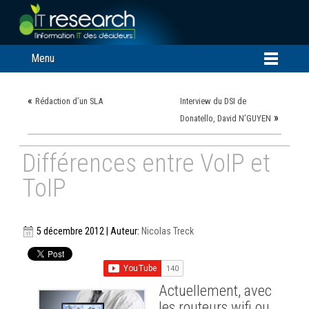
Menu
«
Rédaction d’un SLA
Interview du DSI de
»
Donatello, David N’GUYEN
Différences entre VoIP et
ToIP
5 décembre 2012 | Auteur:
Nicolas Treck
Actuellement, avec
les routeurs wifi ou