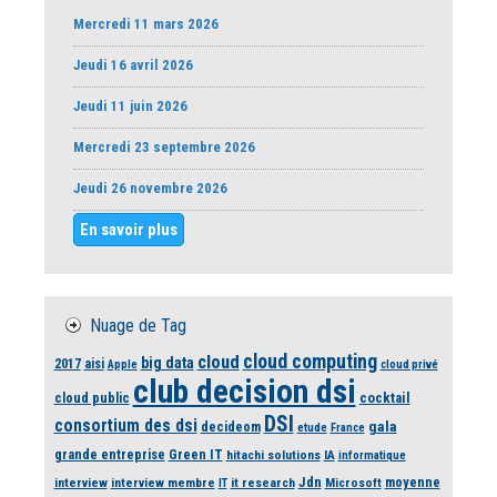
Mercredi 11 mars 2026
Jeudi 16 avril 2026
Jeudi 11 juin 2026
Mercredi 23 septembre 2026
Jeudi 26 novembre 2026
En savoir plus
Nuage de Tag
cloud computing
cloud
big data
2017
aisi
Apple
cloud privé
club decision dsi
cloud public
cocktail
DSI
consortium des dsi
gala
decideom
etude
France
grande entreprise
Green IT
hitachi solutions
IA
informatique
Jdn
moyenne
interview
interview membre
it research
Microsoft
IT